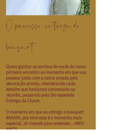
O processo: entrega do
bouquet
Quero ganhar os sorrisos de vocês do nosso
primeiro encontro ao momento em que vou
passear junto com a noiva amada pela
decoração pronta, relembrando cada
detalhe que havíamos conversado na
reunião, passando pela tão esperada
Entrega da Chave:
O momento em que eu entrego o bouquet!
Ahhhhh, pra mim esse é o momento mais
especial, só vivendo para entender... AMO!
AMO!!